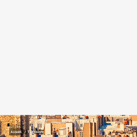
soirée
Accueil
/
Tag:
soirée