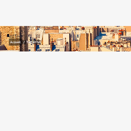
eiffel
Accueil
/
Tag:
eiffel