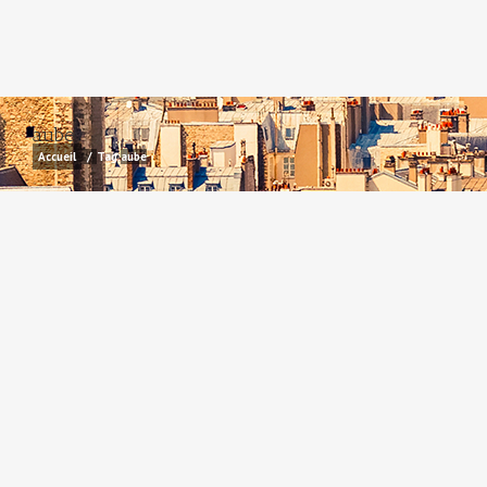
aube
Accueil
/
Tag:
aube