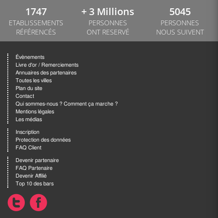
1747
+ 3 Millions
5045
ETABLISSEMENTS
PERSONNES
PERSONNES
RÉFÉRENCÉS
ONT RESERVÉ
NOUS SUIVENT
Évènements
Livre d'or / Remerciements
Annuaires des partenaires
Toutes les villes
Plan du site
Contact
Qui sommes-nous ? Comment ça marche ?
Mentions légales
Les médias
Inscription
Protection des données
FAQ Client
Devenir partenaire
FAQ Partenaire
Devenir Affilié
Top 10 des bars