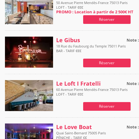
50 Avenue Pierre Mendès-France 75013 Paris
LOFT - TARIF €€€
PROMO : Location à partir de 2 500€ HT
Réserver
Le Gibus
Note 
18 Rue du Faubourg du Temple 75011 Paris
BAR - TARIF €€€
Réserver
Le Loft I Fratelli
Note 
60 Avenue Pierre Mendès-France 75013 Paris
LOFT - TARIF €€€
Réserver
Le Love Boat
Note 
Quai Saint-Bernard 75005 Paris
PÉNICHE - TARIF €€