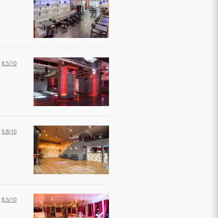
:
8.5/10
:
9.8/10
:
8.5/10