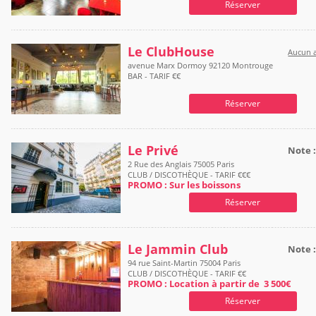
Réserver
Le ClubHouse
Aucun a
avenue Marx Dormoy 92120 Montrouge
BAR - TARIF €€
Réserver
Le Privé
Note 
2 Rue des Anglais 75005 Paris
CLUB / DISCOTHÈQUE - TARIF €€€
PROMO : Sur les boissons
Réserver
Le Jammin Club
Note 
94 rue Saint-Martin 75004 Paris
CLUB / DISCOTHÈQUE - TARIF €€
PROMO : Location à partir de 3 500€
Réserver