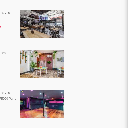
:
9.6/10
h
:
9/10
:
9.3/10
 75000 Paris