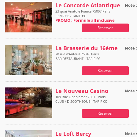
Le Concorde Atlantique
Note 
23 quai Anatole France 75007 Paris
PÉNICHE - TARIF €€
PROMO : Formule all inclusive
Réserver
La Brasserie du 16ème
Note 
78 rue d'Auteuil 75016 Paris
BAR RESTAURANT - TARIF €€
Réserver
Le Nouveau Casino
Note 
109 Rue Oberkampf 75011 Paris
CLUB / DISCOTHÈQUE - TARIF €€
Réserver
Le Loft Bercy
Note 