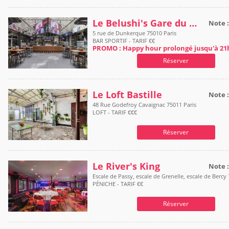
Le Belushi's Gare du Nord
Note 
5 rue de Dunkerque 75010 Paris
BAR SPORTIF - TARIF €€
PROMO : Happy hour prolongé jusqu'à 21
Réserver
Le Loft Bastille
Note 
48 Rue Godefroy Cavaignac 75011 Paris
LOFT - TARIF €€€
Réserver
Le River's King
Note 
Escale de Passy, escale de Grenelle, escale de Bercy
PÉNICHE - TARIF €€
Réserver