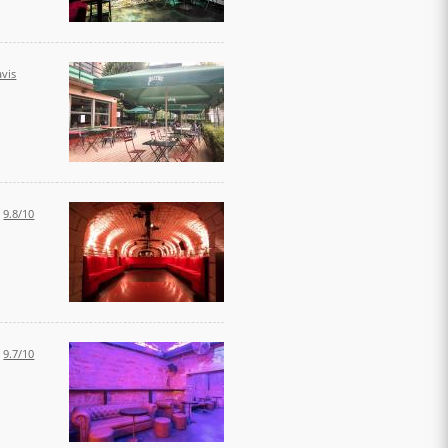
vis
:
9.8/10
:
9.7/10