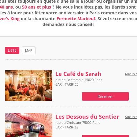
ous êtes toujours en quête d’une salle à louer où organiser un an
40 ans
, ou
50 ans et plus
? Ne vous inquiétez pas, les Barrés sont 
les à louer pour fêter votre anniversaire à Paris comme dans vos 
ver’s King
ou la charmante
Fermette Marbeuf
. Si votre cœur enco
demandez nous conseil !
LISTE
MAP
Le Café de Sarah
Aucun a
rue de Fontarabie 75020 Paris
BAR - TARIF €€
Réserver
Les Dessous du Sentier
Aucun a
rue du Croissant 75002 Paris
BAR - TARIF €€