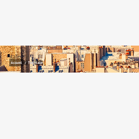
italie
Accueil
/
Tag:
italie