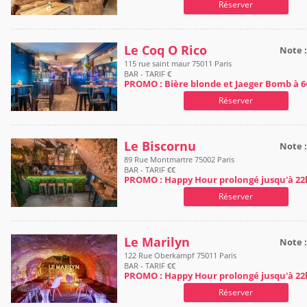
Réserver
Le Coq O Rico
Note 
115 rue saint maur 75011 Paris
BAR - TARIF €
PROMO : Bière blonde et Jaeger Bomb à 6
Réserver
Le Biscornu
Note 
89 Rue Montmartre 75002 Paris
BAR - TARIF €€
PROMO : Happy Hour prolongé jusqu'à 22
Réserver
Le Marilyn
Note 
122 Rue Oberkampf 75011 Paris
BAR - TARIF €€
PROMO : Happy Hour prolongé jusqu'à 22
Réserver