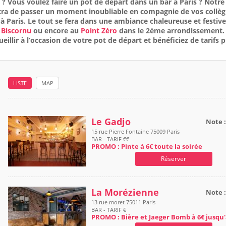
 ? Vous voulez faire un pot de départ dans un bar à Paris ? Notr
tra de passer un moment inoubliable en compagnie de vos collè
à Paris. Le tout se fera dans une ambiance chaleureuse et festiv
u
Biscornu
ou encore au
Point Zéro
dans le 2ème arrondissement
eillir à l’occasion de votre pot de départ et bénéficiez de tarifs p
LISTE
MAP
Le Gadjo
Note 
15 rue Pierre Fontaine 75009 Paris
BAR - TARIF €€
PROMO : Pinte à 6€ toute la soirée
Réserver
La Morézienne
Note 
13 rue moret 75011 Paris
BAR - TARIF €
PROMO : Bière et Jaeger Bomb à 6€ jusqu'