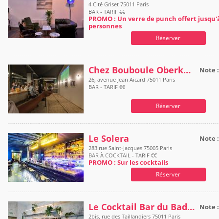
4 Cité Griset 75011 Paris
BAR - TARIF €€
PROMO : Un verre de punch offert jusqu'
personnes
Réserver
Chez Bouboule Oberkampf
Note 
26, avenue Jean Aicard 75011 Paris
BAR - TARIF €€
Réserver
Le Solera
Note 
283 rue Saint-Jacques 75005 Paris
BAR À COCKTAIL - TARIF €€
PROMO : Sur les cocktails
Réserver
Le Cocktail Bar du Badaboum
Note 
2bis, rue des Taillandiers 75011 Paris