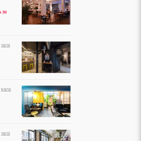
à 30
:
10/10
:
9.9/10
:
10/10