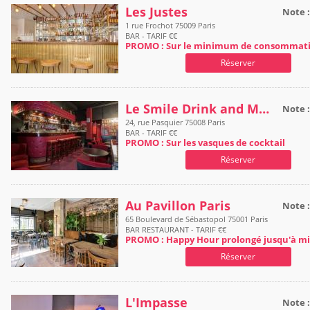
Les Justes
Note 
1 rue Frochot 75009 Paris
BAR - TARIF €€
PROMO : Sur le minimum de consommat
Réserver
Le Smile Drink and Music
Note 
24, rue Pasquier 75008 Paris
BAR - TARIF €€
PROMO : Sur les vasques de cocktail
Réserver
Au Pavillon Paris
Note 
65 Boulevard de Sébastopol 75001 Paris
BAR RESTAURANT - TARIF €€
PROMO : Happy Hour prolongé jusqu'à min
Réserver
L'Impasse
Note 