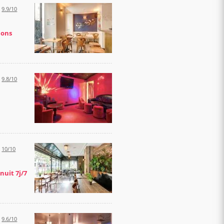
:
9.9/10
ions
:
9.8/10
:
10/10
uit 7j/7
:
9.6/10