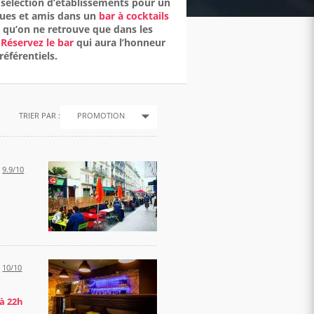
e sélection d’établissements pour un
gues et amis dans un
bar à cocktails
e qu’on ne retrouve que dans les
.
Réservez le bar
qui aura l’honneur
référentiels.
TRIER PAR :
PROMOTION
:
9.9/10
:
10/10
à 22h