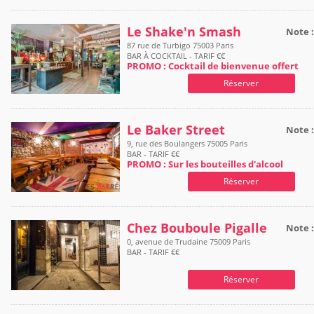
Le Shake'n Smash
Note 
87 rue de Turbigo 75003 Paris
BAR À COCKTAIL - TARIF €€
PROMO : Cocktail de bienvenue offert
Réserver
Le Baker Street
Note 
9, rue des Boulangers 75005 Paris
BAR - TARIF €€
PROMO : Sur les bouteilles d'alcool
Réserver
Chez Bouboule Pigalle
Note 
0, avenue de Trudaine 75009 Paris
BAR - TARIF €€
Réserver