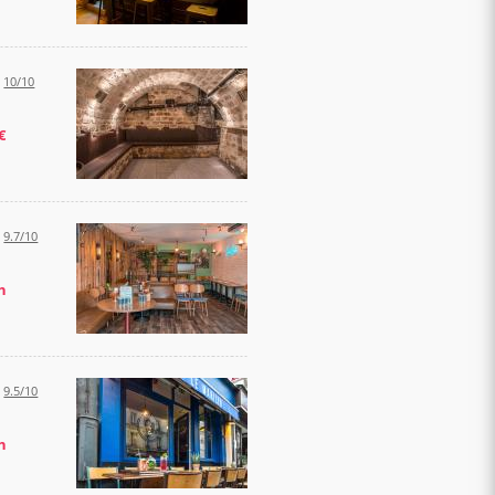
:
10/10
€
:
9.7/10
h
:
9.5/10
h