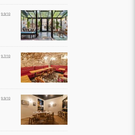
:
9.9/10
:
9.7/10
:
9.9/10