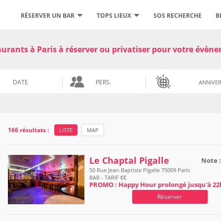
RÉSERVER UN BAR
TOPS LIEUX
SOS RECHERCHE
B
urants à Paris à réserver ou privatiser pour votre évèn
ANNIVER
166 résultats :
LISTE
MAP
Le Chaptal Pigalle
Note 
50 Rue Jean-Baptiste Pigalle 75009 Paris
BAR - TARIF €€
PROMO : Happy Hour prolongé jusqu'à 22
Réserver