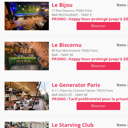
Le Bijou
Note 
17 Rue Daunou 75002 Paris
BAR RESTAURANT - TARIF €
PROMO : Happy Hour prolongé jusqu'à 22
Réserver
Le Biscornu
Note 
89 Rue Montmartre 75002 Paris
BAR - TARIF €€
PROMO : Happy Hour prolongé jusqu'à 22
Réserver
Le Generator Paris
Note 
9-11, Place du Colonel Fabien 75010 Paris
BAR INSOLITE - TARIF €€
PROMO : Tarif préférentiel pour la privat
Réserver
Le Starving Club
Note 