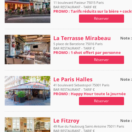
11 boulevard Pasteur 75015 Paris
BAR RESTAURANT - TARIF €€
PROMO : Tarifs réduits sur la bière + cock
Réserver
La Terrasse Mirabeau
Note 
5 place de Barcelone 75016 Paris
BAR RESTAURANT - TARIF €
PROMO : 1 shot offert par personne
Réserver
Le Paris Halles
Note 
41 boulevard Sebastopol 75001 Paris
BAR RESTAURANT - TARIF €
PROMO : Happy Hour toute la journée
Réserver
Le Fitzroy
Note 
49 Rue du Faubourg Saint-Antoine 75011 Paris
BAR RESTAURANT - TARIF €