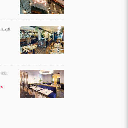
:
9.5/10
:
9/10
te