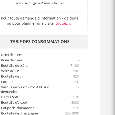
Réponse du gérant sous 3 heures
Pour toute demande d'information / de devis
Le bar
ou pour planifier une visite,
cliquez ici
TARIF DES CONSOMMATIONS
Demi de bière
-
Pinte de bière
-
Bouteille de bière
7-10€
Verre de vin
10€
Bouteille de vin
42€
Cocktail
17€
Vasque de punch / cocktail (sur
-
demande)
Hard + Soft
17€
Bouteille d’alcool
200€
Coupe de champagne
17€
Bouteille de champagne
200-900€