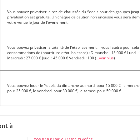
Vous pouvez privatiser le rez-de-chaussée du Yeeels pour des groupes jusqu
privatisation est gratuite. Un chèque de caution non encaissé vous sera dem
votre venue le jour de l'événement.
Vous pouvez privatiser la totalité de l'établissement. Il vous faudra pour ce
consommations de (nourriture et/ou boissons) : Dimanche : 15 000 € Lundi : 
Mercredi : 27 000 € Jeudi : 45 000 € Vendredi : 100
(
...voir plus
)
Vous pouvez louer le Yeeels du dimanche au mardi pour 15 000 €, le mercredi
pour 25 000 €, le vendredi pour 30 000 €, le samedi pour 50 000 €
ent à
TOP BAR PARIS CHAMPS-ELYSÉES