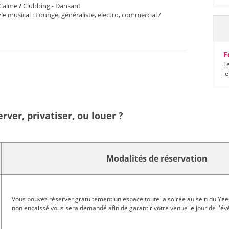
 Calme
/
Clubbing - Dansant
e musical : Lounge, généraliste, electro, commercial /
F
L
l
ver, privatiser, ou louer ?
Modalités de réservation
Vous pouvez réserver gratuitement un espace toute la soirée au sein du Yee
non encaissé vous sera demandé afin de garantir votre venue le jour de l'