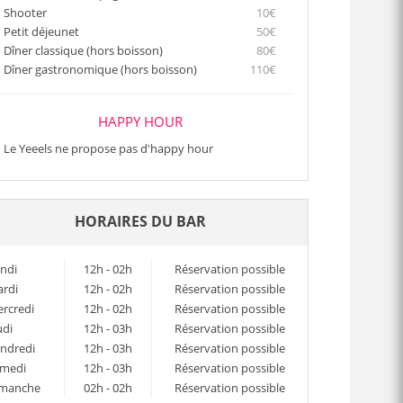
Shooter
10€
Petit déjeunet
50€
Dîner classique (hors boisson)
80€
Dîner gastronomique (hors boisson)
110€
HAPPY HOUR
Le Yeeels ne propose pas d'happy hour
HORAIRES DU BAR
ndi
12h - 02h
Réservation possible
rdi
12h - 02h
Réservation possible
rcredi
12h - 02h
Réservation possible
udi
12h - 03h
Réservation possible
ndredi
12h - 03h
Réservation possible
medi
12h - 03h
Réservation possible
manche
02h - 02h
Réservation possible