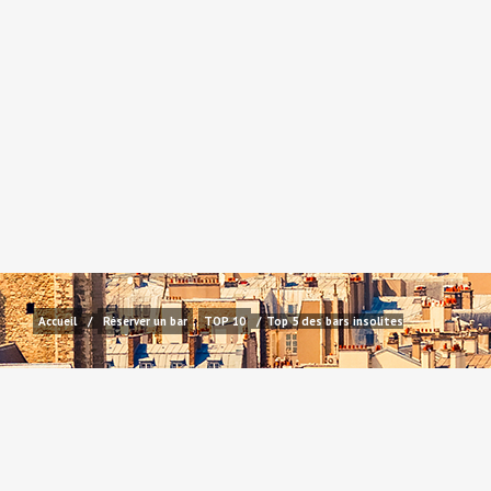
Accueil
/
Réserver un bar
,
TOP 10
/
Top 5 des bars insolites