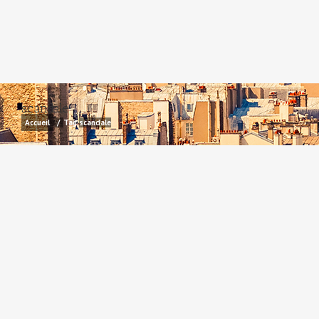
scandale
Accueil
/
Tag:
scandale