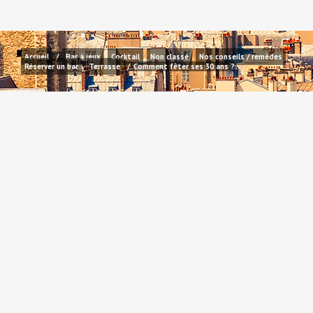
Accueil
/
Bar à jeux
,
Cocktail
,
Non classé
,
Nos conseils / remèdes
,
Réserver un bar
,
Terrasse
/
Comment fêter ses 30 ans ?