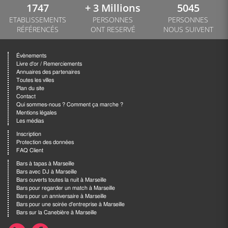
1747
+ 3 Millions
5045
ETABLISSEMENTS
PERSONNES
PERSONNES
RÉFÉRENCÉS
ONT RESERVÉ
NOUS SUIVENT
Évènements
Livre d'or / Remerciements
Annuaires des partenaires
Toutes les villes
Plan du site
Contact
Qui sommes-nous ? Comment ça marche ?
Mentions légales
Les médias
Inscription
Protection des données
FAQ Client
Bars à tapas à Marseille
Bars avec DJ à Marseille
Bars ouverts toutes la nuit à Marseille
Bars pour regarder un match à Marseille
Bars pour un anniversaire à Marseille
Bars pour une soirée d'entreprise à Marseille
Bars sur la Canebière à Marseille