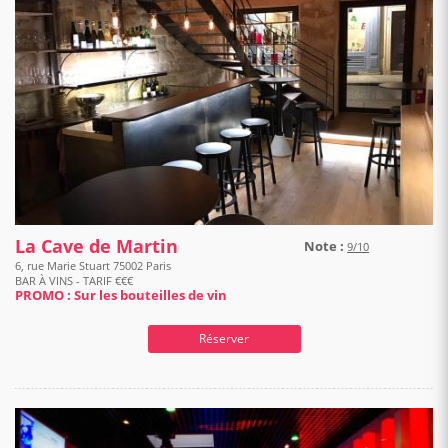
La Cave de Martin
Note :
9/10
6, rue Marie Stuart 75002 Paris
BAR À VINS - TARIF €€€
PROMO : Sur les bouteilles de vin
Réserver