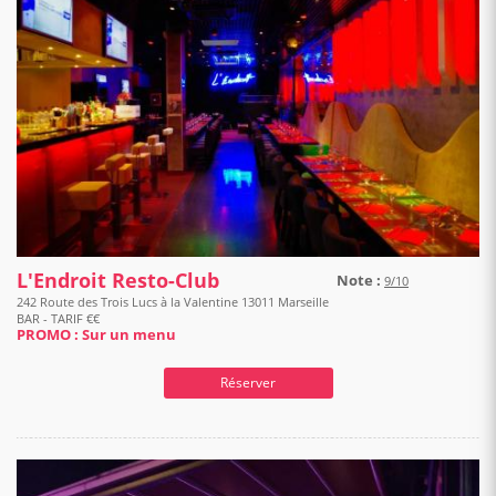
L'Endroit Resto-Club
Note :
9/10
242 Route des Trois Lucs à la Valentine 13011 Marseille
BAR - TARIF €€
PROMO : Sur un menu
Réserver