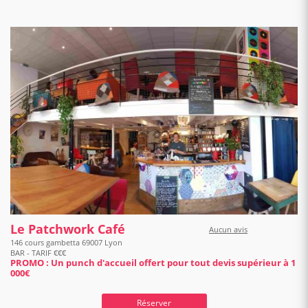
Le Patchwork Café
Aucun avis
146 cours gambetta 69007 Lyon
BAR - TARIF €€€
PROMO : Un punch d'accueil offert pour tout devis supérieur à 1
000€
Réserver