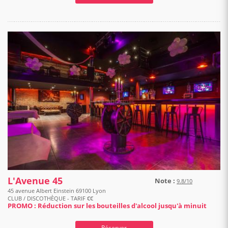
L'Avenue 45
Note :
9.8/10
45 avenue Albert Einstein 69100 Lyon
CLUB / DISCOTHÈQUE - TARIF €€
PROMO : Réduction sur les bouteilles d'alcool jusqu'à minuit
Réserver