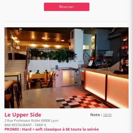
Réserver
Le Upper Side
Note :
10/10
2 Rue Professeur Rollet 69008 Lyon
BAR RESTAURANT - TARIF €
PROMO : Hard + soft classique à 6€ toute la soirée