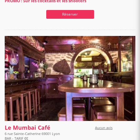
PROMO : Sur les cocktails et les shooters
Réserver
Le Mumbai Café
Aucun avis
6 rue Sainte-Catherine 69001 Lyon
BAR - TARIF €€