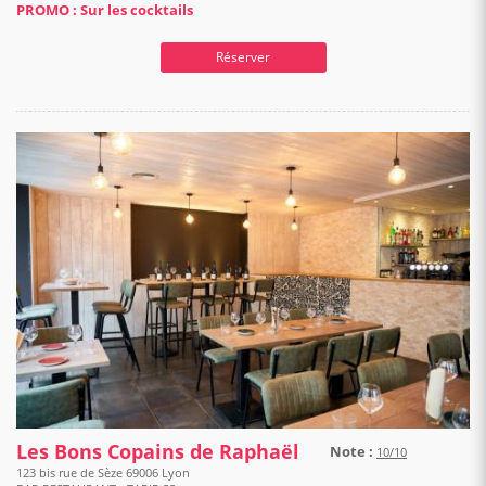
PROMO : Sur les cocktails
Réserver
Les Bons Copains de Raphaël
Note :
10/10
123 bis rue de Sèze 69006 Lyon