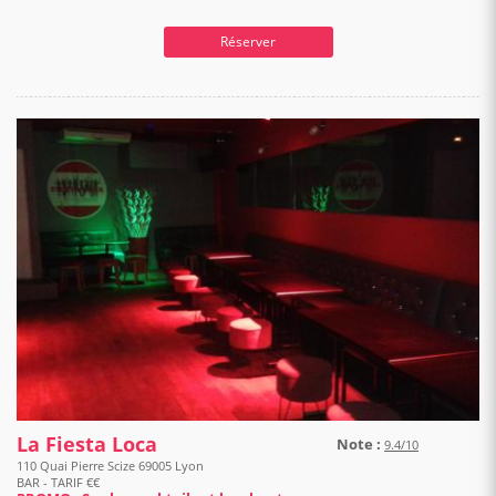
Réserver
La Fiesta Loca
Note :
9.4/10
110 Quai Pierre Scize 69005 Lyon
BAR - TARIF €€