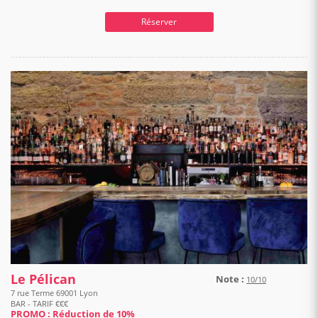
Réserver
Le Pélican
Note :
10/10
7 rue Terme 69001 Lyon
BAR - TARIF €€€
PROMO : Réduction de 10%