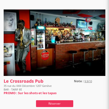
Le Crossroads Pub
Note :
9.9/10
35 rue du XXXI Décembre 1207 Genève
BAR - TARIF €€
PROMO : Sur les shots et les tapas
Réserver