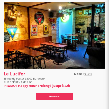
Le Lucifer
Note :
9.5/10
35 rue de Pessac 33000 Bordeaux
PUB / BIÈRE - TARIF €€
PROMO : Happy Hour prolongé jusqu'à 22h
Réserver