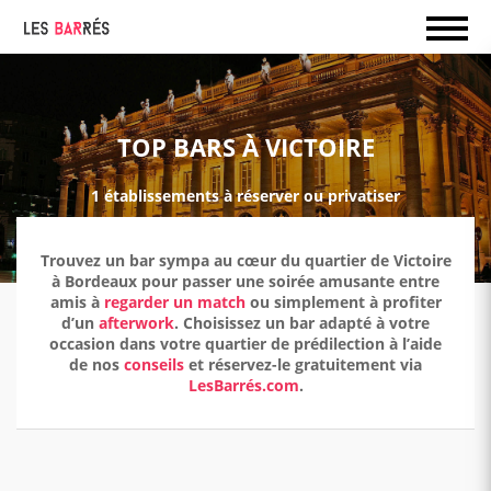
TOP BARS À VICTOIRE
1 établissements à réserver ou privatiser
Trouvez un bar sympa au cœur du quartier de Victoire
à Bordeaux pour passer une soirée amusante entre
amis à
regarder un match
ou simplement à profiter
d’un
afterwork
. Choisissez un bar adapté à votre
occasion dans votre quartier de prédilection à l’aide
de nos
conseils
et réservez-le gratuitement via
LesBarrés.com
.