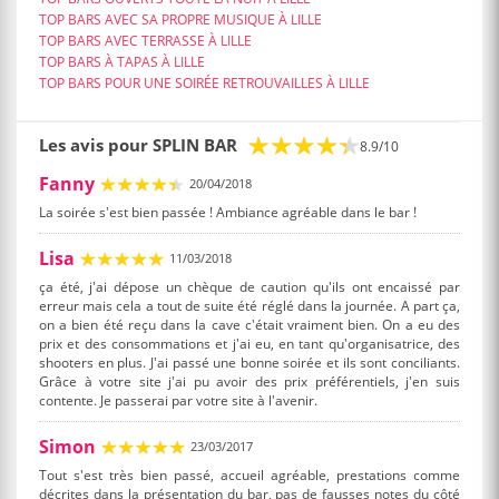
TOP BARS AVEC SA PROPRE MUSIQUE À LILLE
TOP BARS AVEC TERRASSE À LILLE
TOP BARS À TAPAS À LILLE
TOP BARS POUR UNE SOIRÉE RETROUVAILLES À LILLE
Les avis pour SPLIN BAR
8.9/10
Fanny
20/04/2018
La soirée s'est bien passée ! Ambiance agréable dans le bar !
Lisa
11/03/2018
ça été, j'ai dépose un chèque de caution qu'ils ont encaissé par
erreur mais cela a tout de suite été réglé dans la journée. A part ça,
on a bien été reçu dans la cave c'était vraiment bien. On a eu des
prix et des consommations et j'ai eu, en tant qu'organisatrice, des
shooters en plus. J'ai passé une bonne soirée et ils sont conciliants.
Grâce à votre site j'ai pu avoir des prix préférentiels, j'en suis
contente. Je passerai par votre site à l'avenir.
Simon
23/03/2017
Tout s'est très bien passé, accueil agréable, prestations comme
décrites dans la présentation du bar, pas de fausses notes du côté