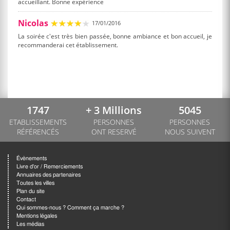
accueillant. Bonne expérience
Nicolas
17/01/2016
La soirée c'est très bien passée, bonne ambiance et bon accueil, je
recommanderai cet établissement.
1747
+ 3 Millions
5045
ETABLISSEMENTS
PERSONNES
PERSONNES
RÉFÉRENCÉS
ONT RESERVÉ
NOUS SUIVENT
Évènements
Livre d'or / Remerciements
Annuaires des partenaires
Toutes les villes
Plan du site
Contact
Qui sommes-nous ? Comment ça marche ?
Mentions légales
Les médias