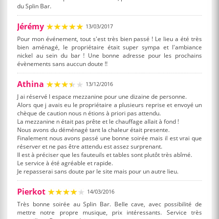
du Splin Bar.
Jérémy
13/03/2017
Pour mon événement, tout s'est très bien passé ! Le lieu a été très
bien aménagé, le propriétaire était super sympa et l'ambiance
nickel au sein du bar ! Une bonne adresse pour les prochains
évènements sans auccun doute !!
Athina
13/12/2016
J ai réservé l espace mezzanine pour une dizaine de personne.
Alors que j avais eu le propriétaire a plusieurs reprise et envoyé un
chèque de caution nous n étions à priori pas attendu.
La mezzanine n était pas prête et le chauffage allait à fond !
Nous avons du déménagé tant la chaleur était presente.
Finalement nous avons passé une bonne soirée mais il est vrai que
réserver et ne pas être attendu est assez surprenant.
Il est à préciser que les fauteuils et tables sont plutôt très abîmé.
Le service à été agréable et rapide.
Je repasserai sans doute par le site mais pour un autre lieu.
Pierkot
14/03/2016
Très bonne soirée au Splin Bar. Belle cave, avec possibilité de
mettre notre propre musique, prix intéressants. Service très