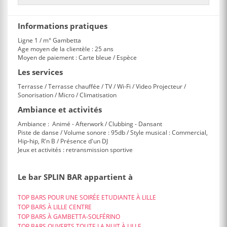
Informations pratiques
Ligne 1 / m° Gambetta
Age moyen de la clientèle : 25 ans
Moyen de paiement : Carte bleue / Espèce
Les services
Terrasse / Terrasse chauffée / TV / Wi-Fi / Video Projecteur /
Sonorisation / Micro / Climatisation
Ambiance et activités
Ambiance : Animé - Afterwork / Clubbing - Dansant
Piste de danse / Volume sonore : 95db / Style musical : Commercial,
Hip-hip, R'n B / Présence d'un DJ
Jeux et activités : retransmission sportive
Le bar SPLIN BAR appartient à
TOP BARS POUR UNE SOIRÉE ETUDIANTE À LILLE
TOP BARS À LILLE CENTRE
TOP BARS À GAMBETTA-SOLFÉRINO
TOP BARS OUVERTS TOUTE LA NUIT À LILLE