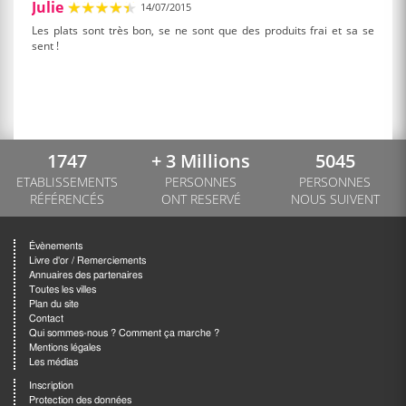
Julie
14/07/2015
Les plats sont très bon, se ne sont que des produits frai et sa se
sent !
1747
+ 3 Millions
5045
ETABLISSEMENTS
PERSONNES
PERSONNES
RÉFÉRENCÉS
ONT RESERVÉ
NOUS SUIVENT
Évènements
Livre d'or / Remerciements
Annuaires des partenaires
Toutes les villes
Plan du site
Contact
Qui sommes-nous ? Comment ça marche ?
Mentions légales
Les médias
Inscription
Protection des données