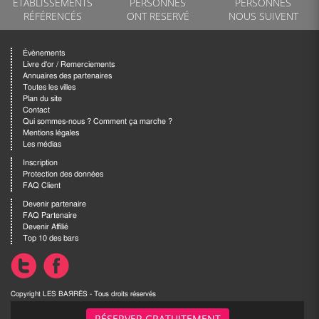
ETABLISSEMENTS
PERSONNES
PERSONNES
RÉFÉRENCÉS
ONT RESERVÉ
NOUS SUIVENT
Évènements
Livre d'or / Remerciements
Annuaires des partenaires
Toutes les villes
Plan du site
Contact
Qui sommes-nous ? Comment ça marche ?
Mentions légales
Les médias
Inscription
Protection des données
FAQ Client
Devenir partenaire
FAQ Partenaire
Devenir Affilié
Top 10 des bars
Copyright LES BAЯRÉS - Tous droits réservés
Attention, l'abus d'alcool nuit grandement à la santé
RÉSERVER GRATUITEMENT