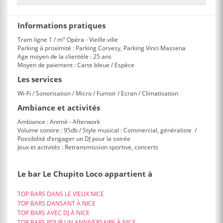
Informations pratiques
Tram ligne 1 / m° Opéra - Vieille ville
Parking à proximité : Parking Corvesy, Parking Vinci Massena
Age moyen de la clientèle : 25 ans
Moyen de paiement : Carte bleue / Espèce
Les services
Wi-Fi / Sonorisation / Micro / Fumoir / Ecran / Climatisation
Ambiance et activités
Ambiance : Animé - Afterwork
Volume sonore : 95db / Style musical : Commercial, généraliste /
Possibilité d’engager un DJ pour la soirée
Jeux et activités : Retransmission sportive, concerts
Le bar Le Chupito Loco appartient à
TOP BARS DANS LE VIEUX NICE
TOP BARS DANSANT À NICE
TOP BARS AVEC DJ À NICE
TOP BARS POUR UN ANNIVERSAIRE À NICE