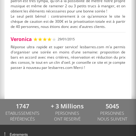
patron est très sympa, qu'on a la possibilité de mettre notre propre
musique et même de ramener 2 ou 3 petits trucs à manger, et on
obtient les éléments nécessaires pour une bonne soirée !
Le seul petit bémol : contrairement à ce qu'annonce le site le
chèque de caution est de 300€ et la privatisation totale est à partir
de 40 personnes, nous étions donc avec d'autres clients.
Veronica
29/01/2015
Réponse ultra rapide et super service! lesbarres.com m'a permis
d'organiser une soirée en moins d'une semaine: proposition de
bars en accord avec mes critères, réservation et réduction du prix
des consos, le tout en un clin d'oeil. je conseille ce site et je compte
passer à nouveau par lesbarres.com Merci !
1747
+ 3 Millions
5045
ETABLISSEMENTS
PERSONNES
PERSONNES
RÉFÉRENCÉS
ONT RESERVÉ
NOUS SUIVENT
Évènements