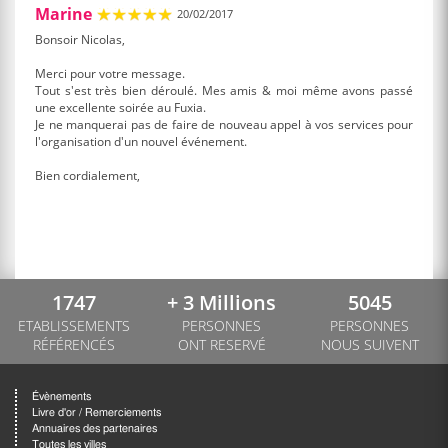
Marine
20/02/2017
Bonsoir Nicolas,
Merci pour votre message.
Tout s'est très bien déroulé. Mes amis & moi même avons passé
une excellente soirée au Fuxia.
Je ne manquerai pas de faire de nouveau appel à vos services pour
l'organisation d'un nouvel événement.
Bien cordialement,
1747
+ 3 Millions
5045
ETABLISSEMENTS
PERSONNES
PERSONNES
RÉFÉRENCÉS
ONT RESERVÉ
NOUS SUIVENT
Évènements
Livre d'or / Remerciements
Annuaires des partenaires
Toutes les villes