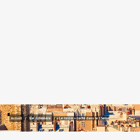
Accueil
/
bar éphémère
/
« Le Jardin » caché dans le 15eme